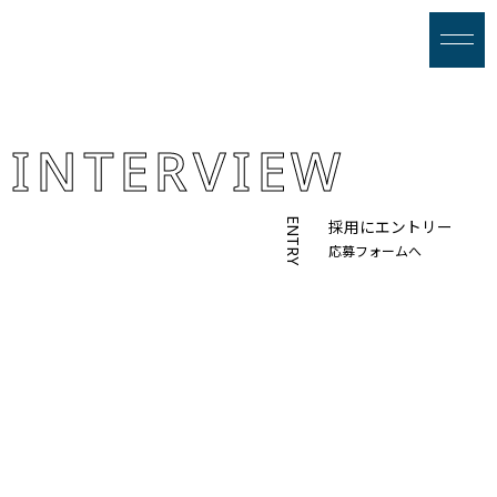
・採用情報 - インタビュー
INTERVIEW
ENTRY
採用にエントリー
応募フォームへ
信頼を積み重ね、
強い
営業部をつくる