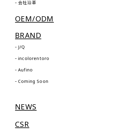
会社沿革
選考方法
履歴書・職務経歴書、適正検査、面接により選考いたしま
OEM/ODM
す。
※面接は複数回行う場合もあります。
BRAND
面接場所
J/Q
incolorentoro
Aufino
Coming Soon
NEWS
CSR