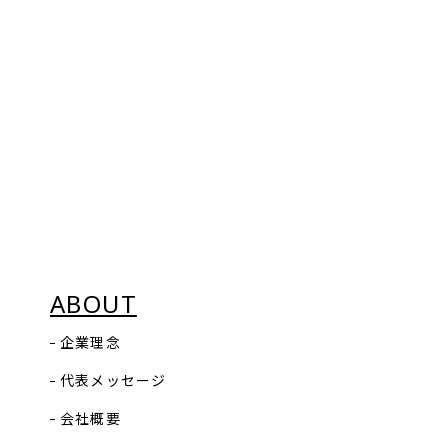
・既存取引先へ企画デザイン提案
募集方法
・ご依頼内容をもとに、自社での新商品開発
応募フォームよりエントリーをお願いします。
※県外への出張があります。
応募フォームはこちらから
②営業アシスタント職
選考方法
履歴書・職務経歴書、適正検査、面接により選考いたしま
す。
※面接は複数回行う場合もあります。
面接場所
ABOUT
募集方法
企業理念
応募フォームよりエントリーをお願いします。
代表メッセージ
応募フォームはこちらから
会社概要