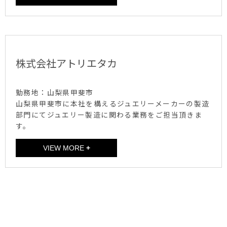
株式会社アトリエタカ
勤務地：山梨県甲斐市
山梨県甲斐市に本社を構えるジュエリーメーカーの製造
部門にてジュエリー製造に関わる業務をご担当頂きま
す。
給与（正社員）
VIEW MORE
+
【新卒採用】月給180,000円～
【中途採用】月給190,000円～
※３ヶ月の試用期間あり
※別途通勤手当支給あり
※能力により別途手当あり